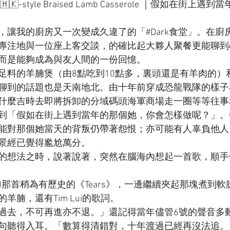
-style Braised Lamb Casserole ｜假如在街上
，讓我的廚房又一次變成久違了的「#Dark食堂」。在廚
專注地與一位座上客交談，的確比起大夥人聚餐更能聊到
而是能夠成為與友人間的一份回憶。
足料的羊腩煲（由8點吃到10點多，裏頭還是有羊肉的）
聊到的話題也是天南地北。由十年前穿成恐龍戰隊的樣子
什麼吉時去即將拆卸的分域碼頭海軍商場走一圈等等往事
到「假如在街上遇到當年的那個她，你會怎樣做呢？」。
能對那個她當天的背叛仍帶著怨恨；亦可能有人辜負他人
景經已覺得尷尬萬分。
想法之時，說著說著，突然在腦海內想起一首歌，順手便打開
Band那首稍為有歷史的《Tears》，一邊繼續夾起那塊煮到
羊腩，還有Tim Lui的歌詞。
過去，不可再進亦不退。」還記得當年儘管6號的聲音多
句聽得入耳。「數算得清錯對，十年渡過已經再沒法追。