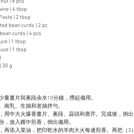
ut | 8 pcs
ne | 4 tbsp
ste | 2 tbsp
d bean curds | 2 pc
an curds | 4 pcs
ce | 1 tbsp
ce | 1 tbsp
l
 30 g
少量薑片與蔥段汆水10分鐘，撈起備用。
、南乳、生抽和老抽拌勻。
，用中大火爆香薑片、蔥段、蒜頭和唐芹。完成後，倒出
份，放入鑊中煎香，倒出備用。
，再添入菜油，把印乾水的羊肉大火每邊煎香。再把（3