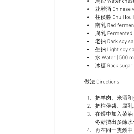
馬蹄 Water chestn
花雕酒 Chinese wi
柱侯醬 Chu Hou Pa
南乳 Red fermente
腐乳 Fermented be
老抽 Dark soy sau
生抽 Light soy sau
水 Water | 500 m
冰糖 Rock sugar |
做法 Directions：
把羊肉、米酒和
把柱侯醬、腐乳
在鑊中加入菜油
冬菇擠出多餘水
再在同一隻鑊中