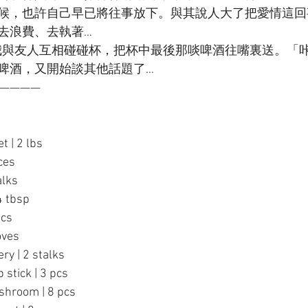
候，也許自己早已將往事放下。與其說人大了把愛情這回
去浪費、去執著…
起，我與友人互相碰碰杯，把杯中最後那啖啤酒往嘴裏送。「
啤酒，又開始談其他話題了…
————
 | 2 lbs
ces
alks
4 tbsp
pcs
oves
y | 2 stalks
tick | 3 pcs
room | 8 pcs