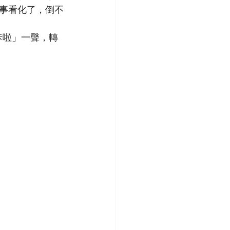
事看化了，倒不
咔啦」一聲，轉