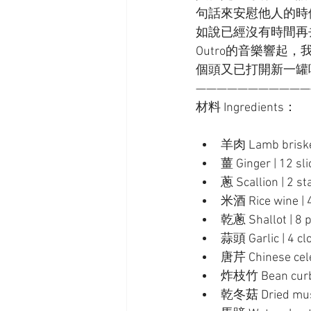
句話來安慰他人的時
如說已經沒有時間再
Outro的音樂響
個頭又已打開新一罐
———————————
材料 Ingredients：
羊肉 Lamb brisket
薑 Ginger | 12 sli
蔥 Scallion | 2 st
米酒 Rice wine | 
乾蔥 Shallot | 8 
蒜頭 Garlic | 4 cl
唐芹 Chinese celer
炸枝竹 Bean curb s
乾冬菇 Dried mush