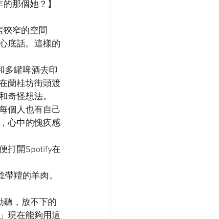
遇到當年的那個她？】
房狹窄的空間
心底話。這樣的
和多罐啤酒去印
在蘭桂坊街頭渡
和奇怪想法。
每個人也有自己
，心中的愧疚感
Spotify在
軟腍帶羶的羊肉。
動聽，放不下的
」現在能夠用這