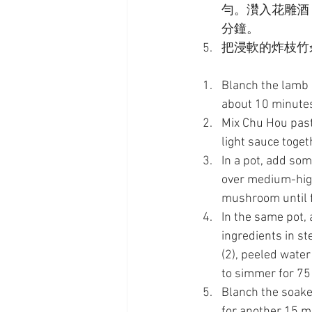
勻。灒入花雕酒
分鐘。
把浸軟的炸枝竹
Blanch the lamb i
about 10 minutes
Mix Chu Hou past
light sauce toget
In a pot, add som
over medium-high
mushroom until f
In the same pot, 
ingredients in s
(2), peeled water
to simmer for 75
Blanch the soake
for another 15 mi