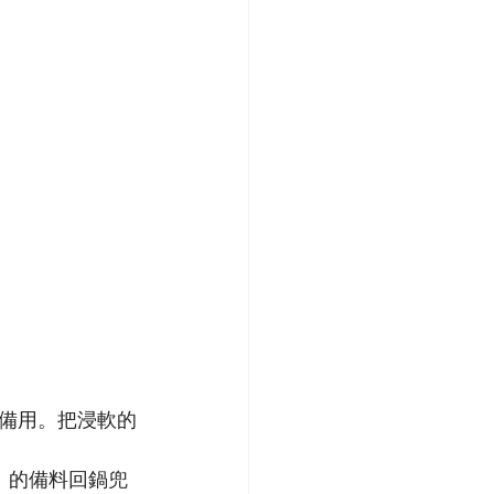
備用。把浸軟的
）的備料回鍋兜