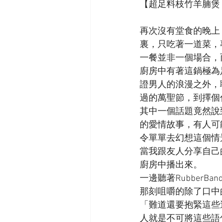
【超足料枝竹羊腩煲 🇭
再次沒有堂食的晚上
裏，只吃著一道菜，
一餐並非一個場合，
廚房中有著這鍋極為
證男人的浪漫之外，
過的萬聖節，到擇個
其中一個話題竟然說
的愛情故事，有人可
令單單去幻想這個情
當我跟友人分享自己的
廚房中播出來。
一邊聽著Rubber
那刻咀嚼的除了口中的
「難道還要抱緊這些
人就是不可將這些語