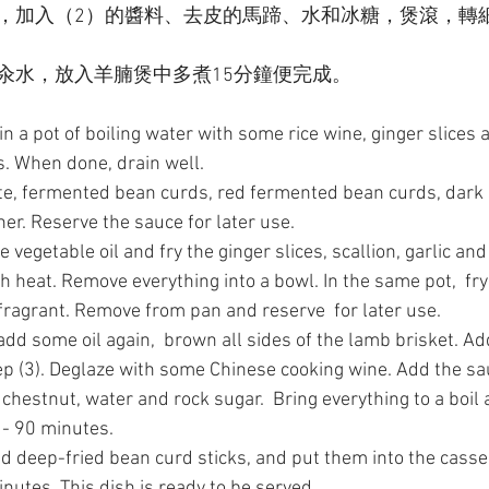
，加入（2）的醬料、去皮的馬蹄、水和冰糖，煲滾，轉細
汆水，放入羊腩煲中多煮15分鐘便完成。
n a pot of boiling water with some rice wine, ginger slices a
. When done, drain well.
e, fermented bean curds, red fermented bean curds, dark 
her. Reserve the sauce for later use.
e vegetable oil and fry the ginger slices, scallion, garlic an
 heat. Remove everything into a bowl. In the same pot,  fry
ragrant. Remove from pan and reserve  for later use.
add some oil again,  brown all sides of the lamb brisket. Add
tep (3). Deglaze with some Chinese cooking wine. Add the sa
 chestnut, water and rock sugar.  Bring everything to a boil
 - 90 minutes.
d deep-fried bean curd sticks, and put them into the casse
nutes. This dish is ready to be served.