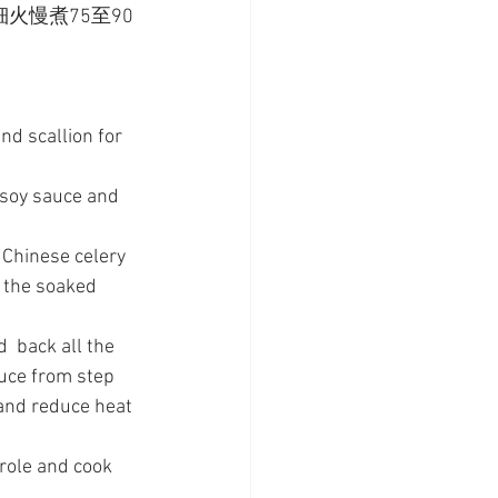
火慢煮75至90
nd scallion for 
soy sauce and 
d Chinese celery 
 the soaked 
  back all the 
uce from step 
 and reduce heat 
role and cook 