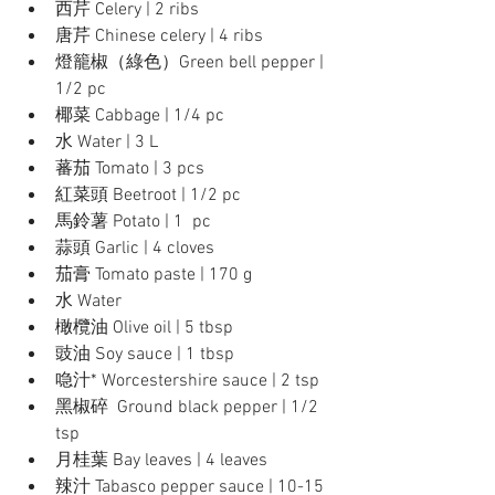
西芹 Celery | 2 ribs
唐芹 Chinese celery | 4 ribs
燈籠椒（綠色）Green bell pepper | 
1/2 pc
椰菜 Cabbage | 1/4 pc
水 Water | 3 L
蕃茄 Tomato | 3 pcs
紅菜頭 Beetroot | 1/2 pc
馬鈴薯 Potato | 1  pc
蒜頭 Garlic | 4 cloves
茄膏 Tomato paste | 170 g
水 Water 
橄欖油 Olive oil | 5 tbsp
豉油 Soy sauce | 1 tbsp
喼汁* Worcestershire sauce | 2 tsp
黑椒碎  Ground black pepper | 1/2 
tsp
月桂葉 Bay leaves | 4 leaves
辣汁 Tabasco pepper sauce | 10-15 