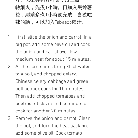
汁、黑椒碎和月桂葉，放上蓋子，
轉細火，先煮1小時。再加入馬鈴薯
粒，繼續多煮1小時便完成。喜歡吃
辣的話，可以加入Tabasco辣汁。
First, slice the onion and carrot. In a 
big pot, add some olive oil and cook 
the onion and carrot over low-
medium heat for about 15 minutes.
At the same time, bring 3L of water 
to a boil, add chopped celery, 
Chinese celery, cabbage and green 
bell pepper, cook for 10 minutes. 
Then add chopped tomatoes and 
beetroot sticks in and continue to 
cook for another 20 minutes.
Remove the onion and carrot. Clean 
the pot, and turn the heat back on, 
add some olive oil. Cook tomato 