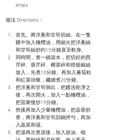
drops 
做法 Directions：
首先。將洋蔥和甘筍切絲。在一隻
鑊中加入橄欖油，用細火把洋蔥絲
和甘筍絲炒約15分鐘直至軟身。
同時間，煲一鍋滾水，把切好的西
芹碎、唐芹碎、椰菜碎和燈籠椒絲
放入，先煮10分鐘。再加入蕃茄粒
和紅菜頭條，繼續煮20分鐘。
把洋蔥和甘筍倒出，把鑊洗乾淨之
後，再次開火，加入一點橄欖油，
把茄膏慢炒15分鐘。
然後再加入少量橄欖油，把蒜蓉炒
香，將洋蔥和甘筍回鍋拌勻，再加
入蔬菜和湯。
把湯再次煲滾後，加入豉油、喼