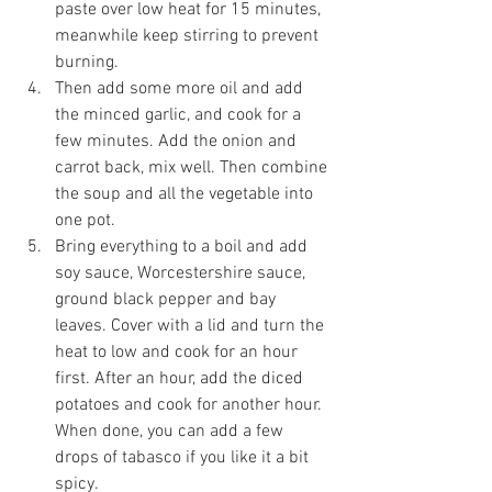
paste over low heat for 15 minutes, 
meanwhile keep stirring to prevent 
burning.
Then add some more oil and add 
the minced garlic, and cook for a 
few minutes. Add the onion and 
carrot back, mix well. Then combine 
the soup and all the vegetable into 
one pot.
Bring everything to a boil and add 
soy sauce, Worcestershire sauce, 
ground black pepper and bay 
leaves. Cover with a lid and turn the 
heat to low and cook for an hour 
first. After an hour, add the diced 
potatoes and cook for another hour. 
When done, you can add a few 
drops of tabasco if you like it a bit 
spicy.