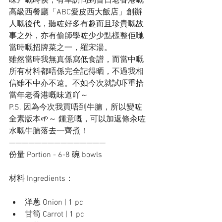
味》嘅時侯，有幸訪問到昔日老香港嘅
高級西餐廳「ABC愛皮西大飯店」創辦
人嘅後代，聽咗好多有趣而且珍貴嘅故
事之外，亦有偷師學咗少少點樣整佢哋
當時嘅招牌菜之一，羅宋湯。
雖然當時我無真係寫低食譜，而當中嘅
所有材料都唔係完全記得晒，不過我相
信雖不中亦不遠。不如今次就試吓重拾
當年老香港嘅味道吖～
P.S. 因為今次我買唔到牛腩，所以變咗
全素版本🌱～ 鍾意嘅，可以加返條汆咗
水嘅牛腩落去一齊煮！
———————————————
份量 Portion - 6-8 碗 bowls
材料 Ingredients：
洋蔥 Onion | 1 pc
甘筍 Carrot | 1 pc