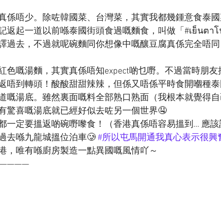
真係唔少。除咗韓國菜、台灣菜，其實我都幾鍾意食泰國
返起一道以前喺泰國街頭食過嘅麵食，叫做「#เย็นตา
譯過去，不過就呢碗麵同你想像中嘅釀豆腐真係完全唔同
紅色嘅湯麵，其實真係唔知expect啲乜嘢。不過當時朋
返唔到轉頭！酸酸甜甜辣辣，但係又唔係平時食開嗰種泰
道嘅湯底。雖然裏面嘅料全部熟口熟面（我根本就覺得自
有驚喜嘅湯底就已經好似去咗另一個世界🤤
都一定要搵返啲碗嘢嚟食！（香港真係唔容易搵到… 應該
去喺九龍城搵位泊車🥲 
#所以屯馬開通我真心表示很興
港，唯有喺廚房製造一點異國嘅風情吖～
————