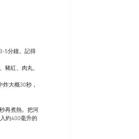
-5分鐘。記得
、豬紅、肉丸、
中炸大概30秒，
秒再煮熱。把河
入約400毫升的