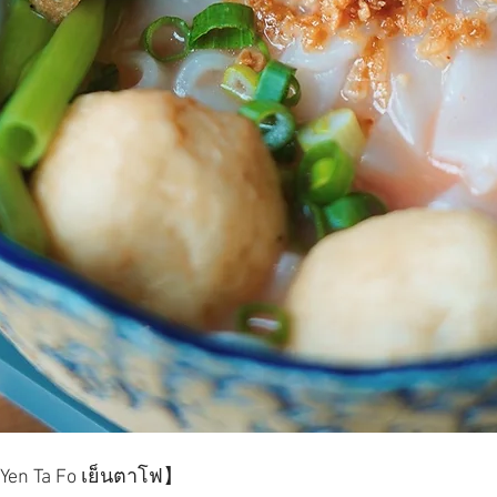
 Ta Fo เย็นตาโฟ】