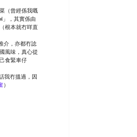
菜（曾經係我嘅
โฟ」，其實係由
（根本就冇咩直
友推介，亦都冇諗
國風味，真心從
己食緊車仔
話我冇搵過，因
奮
）