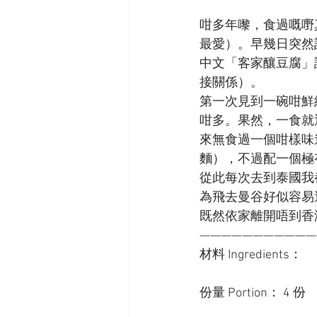
咁多年嚟，食過嘅嘢
最愛）。早幾日突然記
中文「客家釀豆腐」
接關係）。
第一次見到一碗咁鮮
咁多。果然，一食就
來無食過一個咁樣味
麵），不過配一個極
從此每次去到泰國我
為飛去曼谷好似容易過
既然依家離開唔到香
———————————
材料 Ingredients：
份量 Portion： 4 份