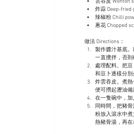
雲吞皮 Wonton ski
炸蒜 Deep-fried ga
辣椒粉 Chilli powd
蔥花 Chopped scal
做法 Directions：
製作醬汁基底。
一直攪拌，否則
處理配料。把豆
和豆卜逐樣分別
炸雲吞皮。煮熱
便可撈起瀝油備
在一隻碗中，加
同時間，把豬骨
粉放入滾水中煮
熱豬骨湯，再在