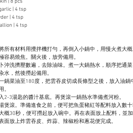
n | 8 pcs
rlic | 4 tsp
er | 4 tsp
lion | 4 tsp
將所有材料用攪拌機打勻，再倒入小鍋中，用慢火煮大概3
極容易燒焦。關火後，放旁備用。
卜沖洗擠壓數遍，去除油味。煮一大鍋熱水，順序把通菜
汆水，然後撈起備用。
一鍋菜油至180度，把雲吞皮切成長條型之後，放入油鍋
用。
入2-3湯匙的醬汁基底。再煲滾一鍋熱水準備煮河粉。
湯煲滾。準備進食之前，便可把魚蛋豬紅等配料放入數十
大概30秒，便可撈起放入碗中。再在表面放上配料，並加
表面放上炸雲吞皮、炸蒜、辣椒粉和蔥花便完成。