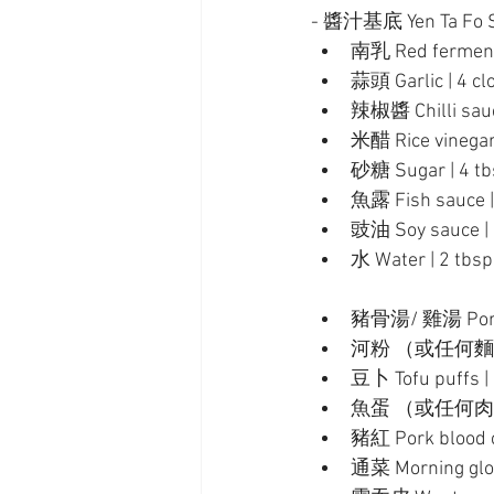
- 醬汁基底 Yen Ta Fo S
南乳 Red fermente
蒜頭 Garlic | 4 cl
辣椒醬 Chilli sauc
米醋 Rice vinegar 
砂糖 Sugar | 4 tb
魚露 Fish sauce |
豉油 Soy sauce | 
水 Water | 2 tbsp
豬骨湯/ 雞湯 Pork/ 
河粉 （或任何麵食）Flat 
豆卜 Tofu puffs |
魚蛋 （或任何肉丸）Fish
豬紅 Pork blood c
通菜 Morning glor