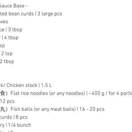
auce Base -
d bean curds | 3 large pcs
oves
e | 3 tbsp
| 4 tbsp
sp
 2 tsp
2 tbsp
Chicken stock | 1.5 L
rice noodles (or any noodles) | ~400 g / for 4 porti
 12 pcs
 balls (or any meat balls) | 16 - 20 pcs
urds | 8 pcs
y | 1/4 bunch