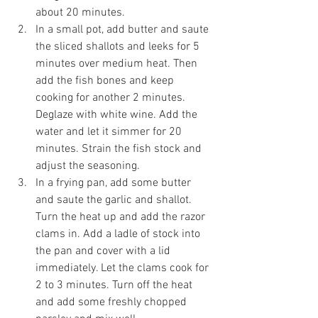
about 20 minutes.
In a small pot, add butter and saute 
the sliced shallots and leeks for 5 
minutes over medium heat. Then 
add the fish bones and keep 
cooking for another 2 minutes. 
Deglaze with white wine. Add the 
water and let it simmer for 20 
minutes. Strain the fish stock and 
adjust the seasoning.
In a frying pan, add some butter 
and saute the garlic and shallot. 
Turn the heat up and add the razor 
clams in. Add a ladle of stock into 
the pan and cover with a lid 
immediately. Let the clams cook for 
2 to 3 minutes. Turn off the heat 
and add some freshly chopped 