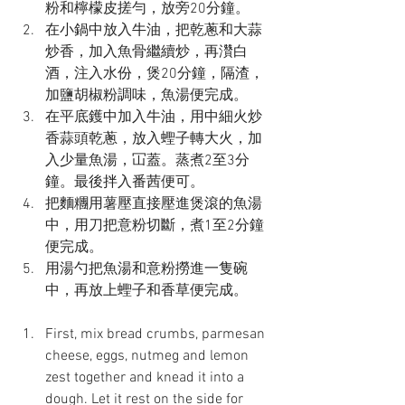
粉和檸檬皮搓勻，放旁20分鐘。
在小鍋中放入牛油，把乾蔥和大蒜
炒香，加入魚骨繼續炒，再灒白
酒，注入水份，煲20分鐘，隔渣，
加鹽胡椒粉調味，魚湯便完成。
在平底鑊中加入牛油，用中細火炒
香蒜頭乾蔥，放入蟶子轉大火，加
入少量魚湯，冚蓋。蒸煮2至3分
鐘。最後拌入番茜便可。
把麵糰用薯壓直接壓進煲滾的魚湯
中，用刀把意粉切斷，煮1至2分鐘
便完成。
用湯勺把魚湯和意粉撈進一隻碗
中，再放上蟶子和香草便完成。
First, mix bread crumbs, parmesan 
cheese, eggs, nutmeg and lemon 
zest together and knead it into a 
dough. Let it rest on the side for 