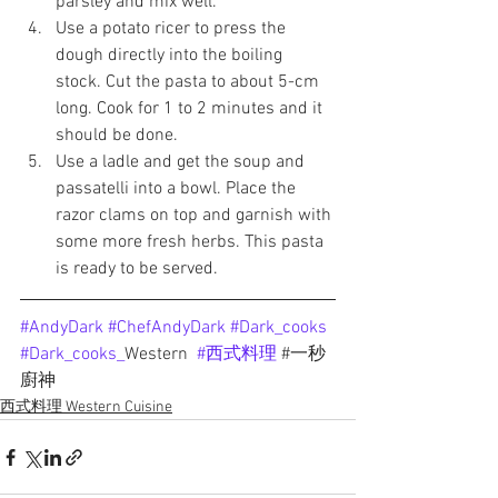
parsley and mix well.
Use a potato ricer to press the 
dough directly into the boiling 
stock. Cut the pasta to about 5-cm 
long. Cook for 1 to 2 minutes and it 
should be done.
Use a ladle and get the soup and 
passatelli into a bowl. Place the 
razor clams on top and garnish with 
some more fresh herbs. This pasta 
is ready to be served.
#AndyDark
#ChefAndyDark
#Dark_cooks
#Dark_cooks
_
Western
#西式料理
#
一秒
廚神
西式料理 Western Cuisine